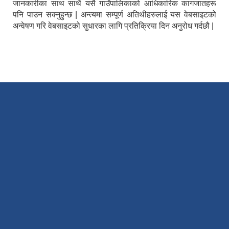
जानकारीका साथ साथै यसै गाउँपालिकाको आधिकारिक कागजातहरू
पनि पाउन सक्नुहुन्छ | अन्त्यमा सम्पूर्ण अतिथीहरुलाई यस वेबसाइटको
अन्वेषण गरि वेबसाइटको सुधारका लागि प्रतिक्रिया दिन अनुरोध गर्दछौ |