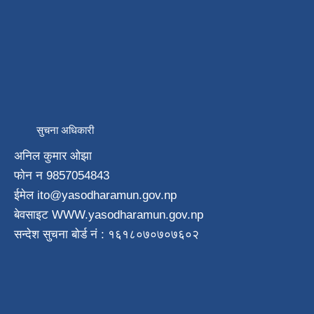
सुचना अधिकारी
अनिल कुमार ओझा
फाेन न‌ 9857054843
ईमेल ito
@yasodharamun.gov.np
बेवसाइट WWW.yasodharamun.gov.np
सन्देश सुचना बाेर्ड न‌ं : १६१८०७०७०७६०२