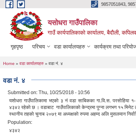
Skip to main content
9857051843, 985
यसोधरा गाउँपालिका
गाउँ कार्यपालिकाकाे कार्यालय, बैदाैली, कपिलवस
गृहपृष्ठ
परिचय
वडा कार्यालयहरु
कार्यक्रम तथा परियो
You are here
Home
»
वडा कार्यालयहरु
» वडा नं. ४
वडा नं. ४
Submitted on:
Thu, 10/25/2018 - 10:56
यशाेधरा गाउँपालिकामा भएकाे ३ नं वडा साबिकका गा.वि.स. परसाेहिया १-९
४३४२ रहेकाे छ । वडाबाट गाउँपालिकाकाे केन्द्रमा पुग्ना लगभग १५ मिनेट लाग
स्थानीय तहकाे चुनाब २०७९ मा अध्यक्षकाे रुपमा अहम्द अलि मुसलमान निर्वा
Population:
४३४२