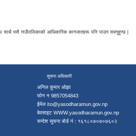
ा साथ साथै यसै गाउँपालिकाको आधिकारिक कागजातहरू पनि पाउन सक्नुहुन्छ |
सुचना अधिकारी
अनिल कुमार ओझा
फाेन न‌ 9857054843
ईमेल ito
@yasodharamun.gov.np
बेवसाइट WWW.yasodharamun.gov.np
सन्देश सुचना बाेर्ड न‌ं : १६१८०७०७०७६०२