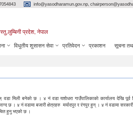
7054843
info@yasodharamun.gov.np, chairperson@yasodha
्तु,लुम्बिनी प्रदेश, नेपाल
जना
विधुतीय शुसासन सेवा
प्रतिवेदन
प्रकाशन
सूचना तथ
 वडा मिली बनेकाे छ । ४ नं वडा यशाेधरा गाउँपालिकाकाे कार्यालय देखि पूर्
्द छ । ४ नं वडामा बजारी क्षेत्रहरु मर्यादपुर र र‍ंगपुर हुन् । ४ नं वडामा सरक
चित हुनु भएकाे छ ।