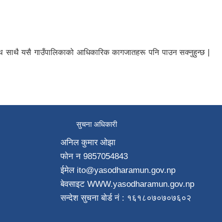
ा साथ साथै यसै गाउँपालिकाको आधिकारिक कागजातहरू पनि पाउन सक्नुहुन्छ |
सुचना अधिकारी
अनिल कुमार ओझा
फाेन न‌ 9857054843
ईमेल ito
@yasodharamun.gov.np
बेवसाइट WWW.yasodharamun.gov.np
सन्देश सुचना बाेर्ड न‌ं : १६१८०७०७०७६०२