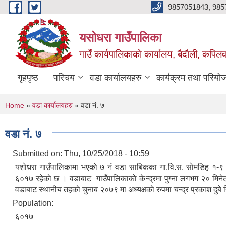
Skip to main content
9857051843, 985
यसोधरा गाउँपालिका
गाउँ कार्यपालिकाकाे कार्यालय, बैदाैली, कपिलवस
गृहपृष्ठ
परिचय
वडा कार्यालयहरु
कार्यक्रम तथा परियो
You are here
Home
»
वडा कार्यालयहरु
» वडा नं. ७
वडा नं. ७
Submitted on:
Thu, 10/25/2018 - 10:59
यशाेधरा गाउँपालिकामा भएकाे ७ नं वडा साबिकका गा.वि.स. साेमडिह १-९ 
६०१७ रहेकाे छ । वडाबाट गाउँपालिकाकाे केन्द्रमा पुग्ना लगभग २० मिनेट 
वडाबाट स्थानीय तहकाे चुनाब २०७९ मा अध्यक्षकाे रुपमा चन्द्र प्रकाश दुबे न
Population:
६०१७