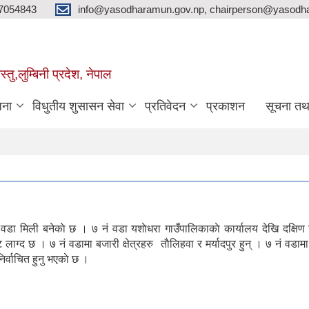
7054843
info@yasodharamun.gov.np, chairperson@yasodha
्तु,लुम्बिनी प्रदेश, नेपाल
जना
विधुतीय शुसासन सेवा
प्रतिवेदन
प्रकाशन
सूचना तथ
वडा मिली बनेकाे छ । ७ नं वडा यशाेधरा गाउँपालिकाकाे कार्यालय देखि दक्षिण
लाग्द छ । ७ नं वडामा बजारी क्षेत्रहरु ताैलिहवा र मर्यादपुर हुन् । ७ नं वडा
िर्वाचित हुनु भएकाे छ ।