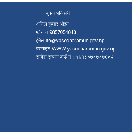
सुचना अधिकारी
अनिल कुमार ओझा
फाेन न‌ 9857054843
ईमेल ito
@yasodharamun.gov.np
बेवसाइट WWW.yasodharamun.gov.np
सन्देश सुचना बाेर्ड न‌ं : १६१८०७०७०७६०२