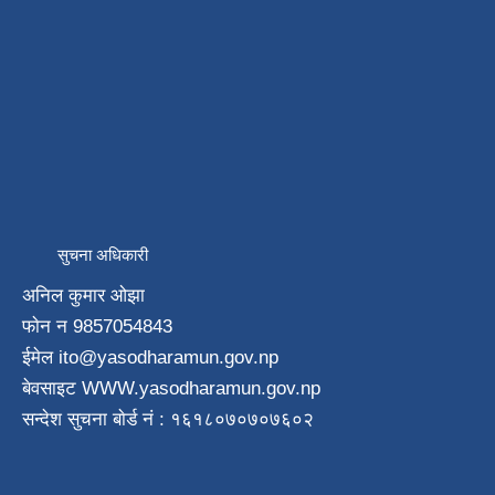
सुचना अधिकारी
अनिल कुमार ओझा
फाेन न‌ 9857054843
ईमेल ito
@yasodharamun.gov.np
बेवसाइट WWW.yasodharamun.gov.np
सन्देश सुचना बाेर्ड न‌ं : १६१८०७०७०७६०२