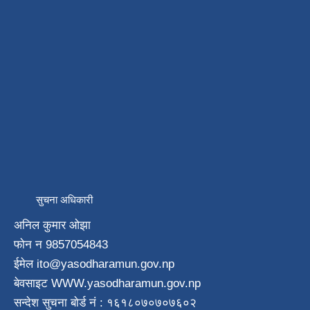
सुचना अधिकारी
अनिल कुमार ओझा
फाेन न‌ 9857054843
ईमेल ito
@yasodharamun.gov.np
बेवसाइट WWW.yasodharamun.gov.np
सन्देश सुचना बाेर्ड न‌ं : १६१८०७०७०७६०२