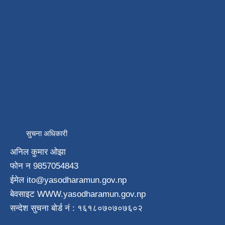
सुचना अधिकारी
अनिल कुमार ओझा
फाेन न‌ 9857054843
ईमेल ito
@yasodharamun.gov.np
बेवसाइट WWW.yasodharamun.gov.np
सन्देश सुचना बाेर्ड न‌ं : १६१८०७०७०७६०२