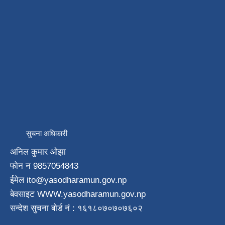
सुचना अधिकारी
अनिल कुमार ओझा
फाेन न‌ 9857054843
ईमेल ito
@yasodharamun.gov.np
बेवसाइट WWW.yasodharamun.gov.np
सन्देश सुचना बाेर्ड न‌ं : १६१८०७०७०७६०२