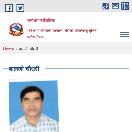
Skip to main content
यसोधरा गाउँपालिका
गाउँ कार्यपालिकाकाे कार्यालय, बैदाैली, कपिलवस्तु,लुम्बिनी
प्रदेश, नेपाल
You are here
Home
» बालजी चौधरी
बालजी चौधरी