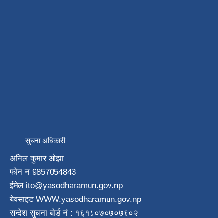
सुचना अधिकारी
अनिल कुमार ओझा
फाेन न‌ 9857054843
ईमेल ito
@yasodharamun.gov.np
बेवसाइट WWW.yasodharamun.gov.np
सन्देश सुचना बाेर्ड न‌ं : १६१८०७०७०७६०२