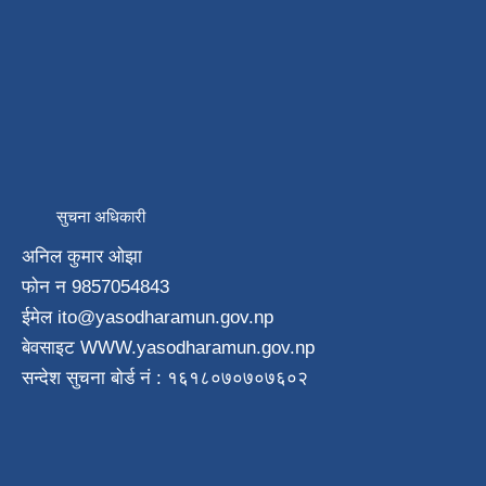
सुचना अधिकारी
अनिल कुमार ओझा
फाेन न‌ 9857054843
ईमेल ito
@yasodharamun.gov.np
बेवसाइट WWW.yasodharamun.gov.np
सन्देश सुचना बाेर्ड न‌ं : १६१८०७०७०७६०२