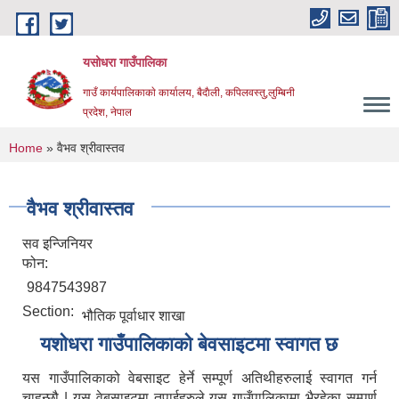
Skip to main content
यसोधरा गाउँपालिका
गाउँ कार्यपालिकाकाे कार्यालय, बैदाैली, कपिलवस्तु,लुम्बिनी
प्रदेश, नेपाल
You are here
Home
» वैभव श्रीवास्तव
वैभव श्रीवास्तव
सव इन्जिनियर
फोन:
9847543987
Section:
भौतिक पूर्वाधार शाखा
यशाेधरा गाउँपालिकाकाे बेवसाइटमा स्वागत छ
यस गाउँपालिकाको वेबसाइट हेर्ने सम्पूर्ण अतिथीहरुलाई स्वागत गर्न
चाहन्छौ | यस वेबसाइटमा तपाईहरुले यस गाउँपालिकामा भैरहेका सम्पूर्ण