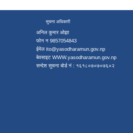
सुचना अधिकारी
अनिल कुमार ओझा
फाेन न‌ 9857054843
ईमेल ito
@yasodharamun.gov.np
बेवसाइट WWW.yasodharamun.gov.np
सन्देश सुचना बाेर्ड न‌ं : १६१८०७०७०७६०२