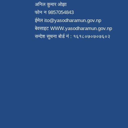
अनिल कुमार ओझा
फाेन न‌ 9857054843
ईमेल ito
@yasodharamun.gov.np
बेवसाइट WWW.yasodharamun.gov.np
सन्देश सुचना बाेर्ड न‌ं : १६१८०७०७०७६०२