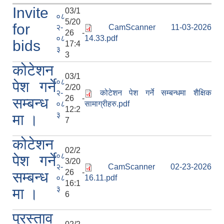
Invite
03/1
०८
5/20
for
२-
CamScanner 11-03-2026
26 -
०८
14.33.pdf
bids
17:4
३
3
कोटेशन
03/1
०८
पेश गर्ने
2/20
२-
कोटेशन पेश गर्ने सम्बन्धमा शैक्षिक
26 -
सम्बन्ध
०८
सामाग्रीहरु.pdf
12:2
३
मा ।
7
कोटेशन
02/2
०८
पेश गर्ने
3/20
२-
CamScanner 02-23-2026
26 -
सम्बन्ध
०८
16.11.pdf
16:1
३
मा ।
6
प्रस्ताव