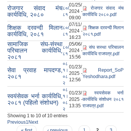
01/25/
रोजगार संवाद मंच
८०/
रोजगार संवाद मंच
2024 -
कार्यविधि, २०८०
८१
कार्यविधि २०८०.pdf
09:00
07/11/
शिक्षक दरवन्दी मिलान
८०/
शिक्षक दरवन्दी मिलान
2024 -
कार्यविधि, २०८१
८१
२०८१.pdf
16:23
सामाजिक संघ-संस्था
05/06/
८०/
संघ सस्था परिचालन
परिचालन कार्यविधि,
2024 -
८१
कार्यविधि राजपत्र.pdf
२०८१
15:56
०८
01/23/
सेवा प्रवाह मापदण्ड,
१।
Report_SoP
2025 -
२०८१
०८
Yeshodhara.pdf
12:56
२
०८
01/23/
स्वयसेवक भर्ना
स्वयंसेवक भर्ना कार्यविधि,
१।
2025 -
कार्यविधि संशोधन २०८१
२०८१ (पहिलो संशोधन)
०८
13:35
राजपत्र.pdf
२
Showing 1 to 10 of 10 entries
Previous
1
Next
Pages
« first
‹ previous
1
2
3