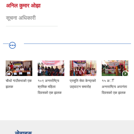
अनिल कुमार ‌ओझा
सूचना अधिकारी
चौथाे गाउँसभाको एक
१०९ अन्तर्राष्टि्य
प्रसुति सेवा केन्द्रको
१५ अौँ
झलक
श्रमिक महिला
उद्घाटन समाराेह
अन्तराष्टिय अपागंता
दिवसको एक झलक
दिवसकाे एक झलक
सेवाहरु