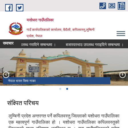
Skip to main content
यसोधरा गाउँपालिका
गाउँ कार्यपालिकाकाे कार्यालय, बैदाैली, कपिलवस्तु,लुम्बिनी
प्रदेश, नेपाल
समाचार
ि दरभाउ उपलब्ध गरादिने सम्बन्धमा ।
बजारदरभाउ उपलब्ध गराइदिने सम्बन्धमा ।
समयमाइ मन्दिर
नेपाल भारत सिमा नाका
स‌ंक्ष्पित परिचय
लुम्बिनी प्रदेश अन्तरगत पर्ने कपिलवस्तु जिल्लाको यशोधरा गाउँपालिका
एक महत्वपुर्ण गाउँपालिका हो । यशोधरा गाउँपालिका कपिलवस्तुको